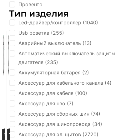
Провенто
1–18 из 1066
Тип изделия
Led-драйвер/контроллер
(1040)
Usb розетка
(255)
Аварийный выключатель
(13)
Автоматический выключатель защиты
двигателя
(235)
Аккумуляторная батарея
(2)
Аксессуар для кабельного канала
(4)
Аксессуар для кабеля
(100)
Systeme
Systeme
Electric
Electric
Аксессуар для нво
(7)
Systeme9
Systeme9
Аксессуар для сборных шин
(74)
Автоматический
Автоматический
выключатель
выключатель
Аксессуар для шинопровода
(34)
(АВ)
(АВ)
6
9
Аксессуар для эл. щитов
(2720)
048,00
504,00
₽
₽
D
D