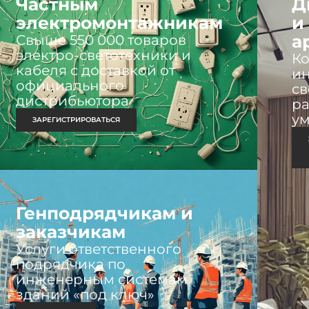
Частным
Д
электромонтажникам
и
а
Свыше 550 000 товаров
электро-светотехники и
К
кабеля с доставкой от
ин
официального
св
дистрибьютора
ра
у
ЗАРЕГИСТРИРОВАТЬСЯ
Генподрядчикам и
заказчикам
Услуги ответственного
подрядчика по
инженерным системам
зданий «под ключ»