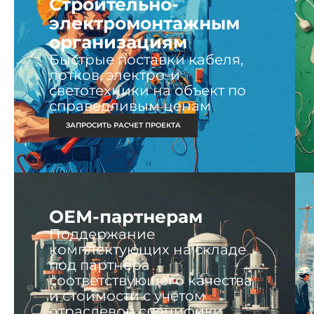
Строительно-
электромонтажным
организациям
Быстрые поставки кабеля,
лотков, электро-и
светотехники на объект по
справедливым ценам
ЗАПРОСИТЬ РАСЧЕТ ПРОЕКТА
ОЕМ-партнерам
Поддержание
комплектующих на складе
под партнера
соответствующего качества
и стоимости с учетом
отраслевой специфики