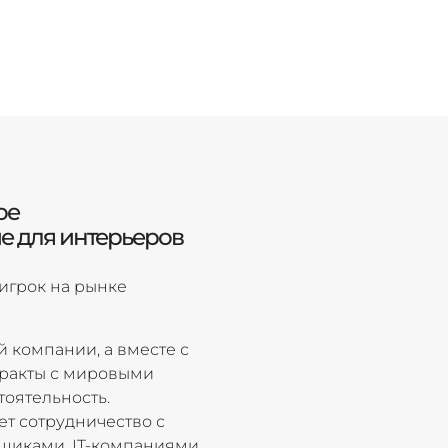
ое
е для интерьеров
игрок на рынке
 компании, а вместе с
тракты с мировыми
оятельность.
т сотрудничество с
щиками, IT-компаниями