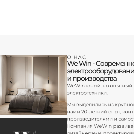
О НАС
We Win - Современн
электрооборудовани
и производства
WeWin юный, но опытный 
электротехники.
Мы выделились из крупной
нами 20-летний опыт, кон
производителями и самост
Компания WeWin развивае
дизайнерами, проектиров