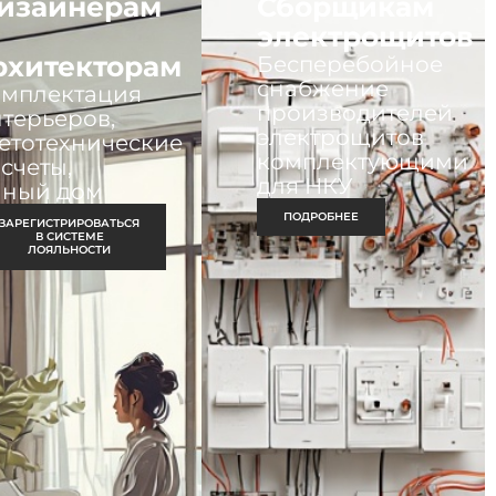
изайнерам
Сборщикам
электрощитов
рхитекторам
Бесперебойное
снабжение
омплектация
производителей
терьеров,
электрощитов
етотехнические
комплектующими
счеты,
для НКУ
мный дом
ПОДРОБНЕЕ
ЗАРЕГИСТРИРОВАТЬСЯ
В СИСТЕМЕ
ЛОЯЛЬНОСТИ