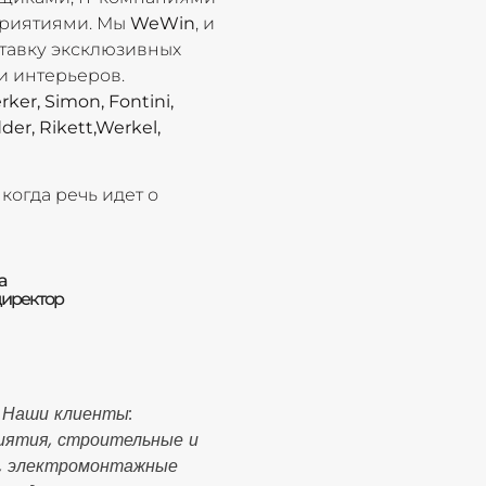
риятиями. Мы
WeWin
, и
тавку эксклюзивных
и интерьеров.
rker, Simon, Fontini,
der, Rikett,Werkel,
огда речь идет о
а
директор
 Наши клиенты:
ятия, строительные и
, электромонтажные