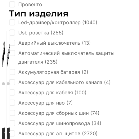
Провенто
1–18 из 3581
Тип изделия
Led-драйвер/контроллер
(1040)
Usb розетка
(255)
Аварийный выключатель
(13)
Автоматический выключатель защиты
двигателя
(235)
Аккумуляторная батарея
(2)
Аксессуар для кабельного канала
(4)
Аксессуар для кабеля
(100)
Arlight
Arlight
Линейный
Линейный
Аксессуар для нво
(7)
прожектор
прожектор
Аксессуар для сборных шин
(74)
AR-
AR-
LINE-
LINE-
Аксессуар для шинопровода
(34)
1000-
1000-
10
10
Аксессуар для эл. щитов
(2720)
554,30
554,30
₽
₽
24W
24W