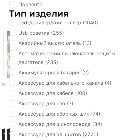
Провенто
1–18 из 4628
Тип изделия
Led-драйвер/контроллер
(1040)
Usb розетка
(255)
Аварийный выключатель
(13)
Автоматический выключатель защиты
двигателя
(235)
Аккумуляторная батарея
(2)
Аксессуар для кабельного канала
(4)
Аксессуар для кабеля
(100)
Arlight
Arlight
Светильник
Лента
Аксессуар для нво
(7)
SP-
герметичная
Аксессуар для сборных шин
(74)
ARTEMIS-
ARL-
HANG-
PV-
Аксессуар для шинопровода
(34)
P-
A120-
13
2
Аксессуар для эл. щитов
(2720)
275,90
822,40
₽
₽
R60-
15mm