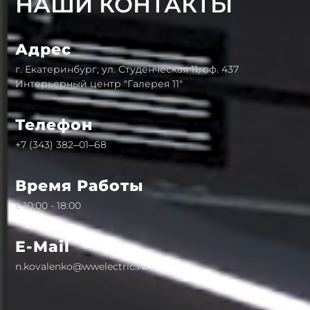
НАШИ КОНТАКТЫ
Адрес
г. Екатеринбург, ул. Студенческая 11, оф. 437
Интерьерный центр "Галерея 11"
Телефон
+7 (343) 382‒01‒68
Время Работы
с 10:00 - 18:00
E-Mail
n.kovalenko@wwelectric.ru