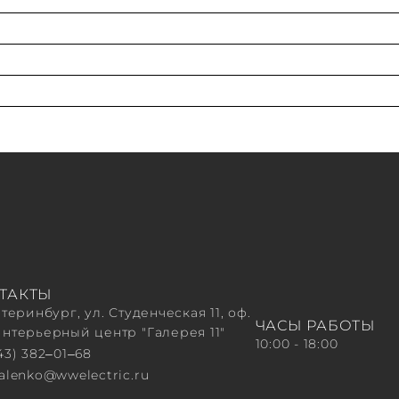
ТАКТЫ
атеринбург, ул. Студенческая 11, оф.
ЧАСЫ РАБОТЫ
Интерьерный центр "Галерея 11"
10:00 - 18:00
43) 382‒01‒68
valenko@wwelectric.ru