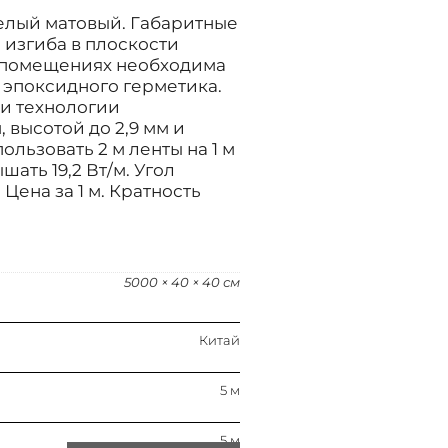
елый матовый. Габаритные
изгиба в плоскости
х помещениях необходима
эпоксидного герметика.
ии технологии
 высотой до 2,9 мм и
льзовать 2 м ленты на 1 м
ать 19,2 Вт/м. Угол
 Цена за 1 м. Кратность
5000 × 40 × 40 см
Китай
5 м
5 м