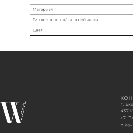
Материал
Тип компонента/запасной части
Цвет
КОН
г. Ек
437 
+7 (3
n.ko