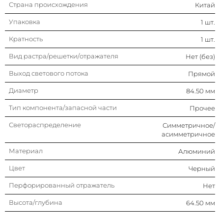
Страна происхождения
Китай
Упаковка
1 шт.
Кратность
1 шт.
Вид растра/решетки/отражателя
Нет (без)
Выход светового потока
Прямой
Диаметр
84.50 мм
Тип компонента/запасной части
Прочее
Светораспределение
Симметричное/
асимметричное
Материал
Алюминий
Цвет
Черный
Перфорированный отражатель
Нет
Высота/глубина
64.50 мм