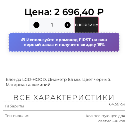
Вид растра/решетки/отражателя
Нет (без)
Цена:
2 696,40
₽
Выход светового потока
Прямой
В КОРЗИНУ
Диаметр
84.50 мм
Используйте промокод FIRST на ваш
первый заказ и получите скидку 15%
Тип компонента/запасной части
Прочее
Светораспределение
Симметричное/
асимметричное
Материал
Алюминий
Бленда LGD-HOOD. Диаметр 85 мм. Цвет черный.
Материал алюминий
Цвет
Черный
ВСЕ ХАРАКТЕРИСТИКИ
Перфорированный отражатель
Нет
64,50 см
Габариты
Тип изделия
Комплектующее для
Высота/глубина
64.50 мм
светильников