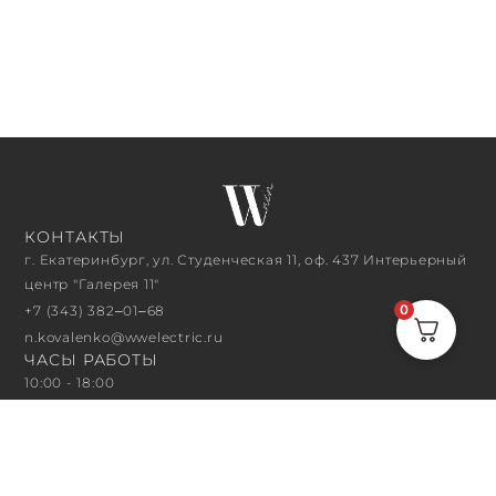
КОНТАКТЫ
г. Екатеринбург, ул. Студенческая 11, оф. 437 Интерьерный
центр "Галерея 11"
0
+7 (343) 382‒01‒68
n.kovalenko@wwelectric.ru
ЧАСЫ РАБОТЫ
10:00 - 18:00
ПОДПИСАТЬСЯ НА РАССЫЛКУ