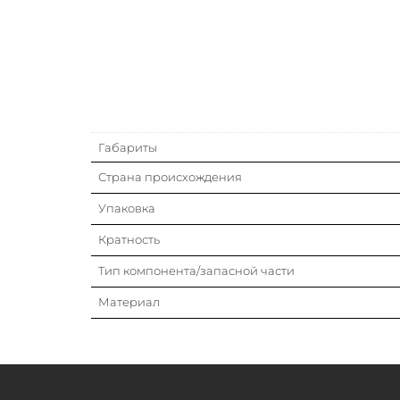
Габариты
Страна происхождения
Упаковка
Кратность
Тип компонента/запасной части
Материал