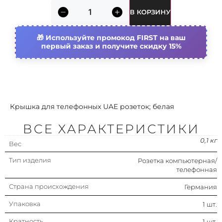
телекоммуникац.
В КОРЗИНУ
устройств (комп./
телефон розетка)
Используйте промокод FIRST на ваш
С гнездами/разъемами
Нет
первый заказ и получите скидку 15%
Цвет
Белый
Тип комплектации
Центральная плата
(накладка)
Крышка для телефонных UAE розеток; белая
ВСЕ ХАРАКТЕРИСТИКИ
0,1 кг
Вес
Тип изделия
Розетка компьютерная/
телефонная
Страна происхождения
Германия
Упаковка
1 шт.
Кратность
1 шт.