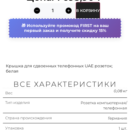
Назначение/применение
Подключение
телекоммуникац.
В КОРЗИНУ
устройств (комп./
телефон розетка)
Используйте промокод FIRST на ваш
С гнездами/разъемами
Нет
первый заказ и получите скидку 15%
Цвет
Белый
Крышка для сдвоенных телефонных UAE розеток;
белая
ВСЕ ХАРАКТЕРИСТИКИ
0,08 кг
Вес
Тип изделия
Розетка компьютерная/
телефонная
Страна происхождения
Германия
Упаковка
1 шт.