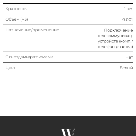
Кратность
1 шт.
Объем (м3)
0.001
Назначение/применение
Подключение
телекоммуникац.
устройств (комп./
телефон розетка)
С гнездами/разъемами
Нет
Цвет
Белый