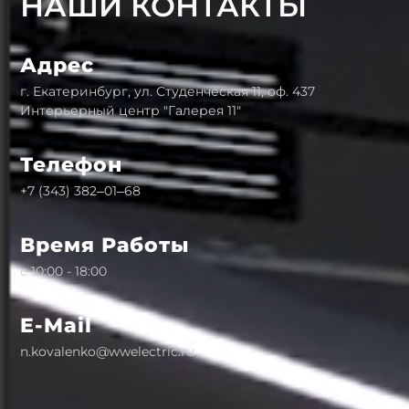
НАШИ КОНТАКТЫ
Адрес
г. Екатеринбург, ул. Студенческая 11, оф. 437
Интерьерный центр "Галерея 11"
Телефон
+7 (343) 382‒01‒68
Время Работы
с 10:00 - 18:00
E-Mail
n.kovalenko@wwelectric.ru