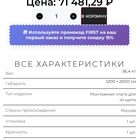
Цена:
71 481,29
₽
Объем (м3)
0.1
В КОРЗИНУ
Материал
Сталь оцинкованная
Используйте промокод FIRST на ваш
первый заказ и получите скидку 15%
Перфорированный (-ая)
Нет
Подходит для 19-дюйм. (482,6 мм)
Нет
монтажа
ВСЕ ХАРАКТЕРИСТИКИ
Защитное покрытие поверхности
Оцинкованная
56,4 кг
Вес
1200 × 2000 см
Габариты
Тип изделия
Монтажная плата для
эл.щита
Страна происхождения
Россия
Упаковка
1 шт.
Кратность
1 шт.