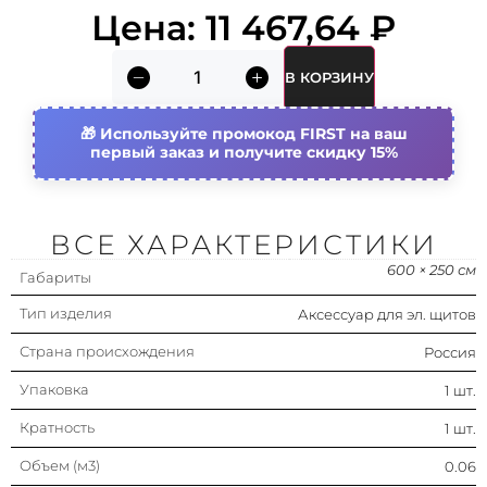
Цена:
11 467,64
₽
Материал
Сталь
В КОРЗИНУ
Модель/исполнение
Соединит. комплект,
боковой
Используйте промокод FIRST на ваш
первый заказ и получите скидку 15%
Глубина
400 мм
Цвет
Серый
ВСЕ ХАРАКТЕРИСТИКИ
600 × 250 см
Габариты
Тип изделия
Аксессуар для эл. щитов
Страна происхождения
Россия
Упаковка
1 шт.
Кратность
1 шт.
Объем (м3)
0.06