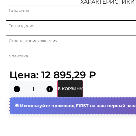
ХАРАКТЕРИСТИКИ
Габариты
Тип изделия
Страна происхождения
Упаковка
Кратность
Цена:
12 895,29
₽
Объем (м3)
В КОРЗИНУ
Материал
Используйте промокод FIRST на ваш первый зака
Модель/исполнение
Глубина