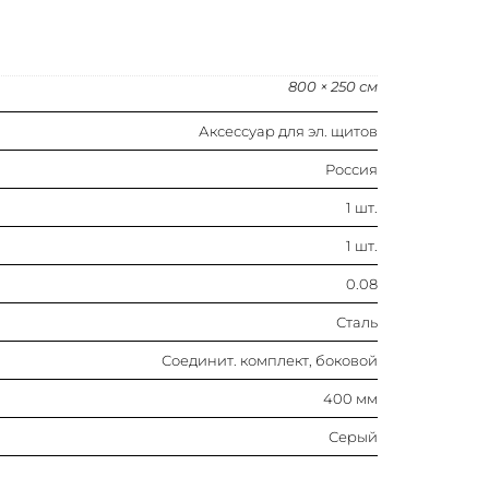
Серый
800 × 250 см
Аксессуар для эл. щитов
Россия
1 шт.
1 шт.
0.08
Сталь
Соединит. комплект, боковой
400 мм
Серый