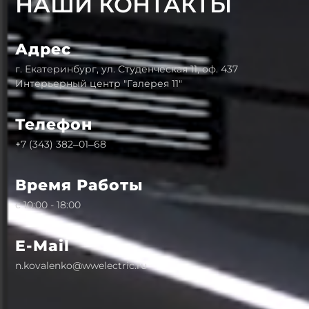
НАШИ КОНТАКТЫ
Адрес
г. Екатеринбург, ул. Студенческая 11, оф. 437
Интерьерный центр "Галерея 11"
Телефон
+7 (343) 382‒01‒68
Время Работы
с 10:00 - 18:00
E-Mail
n.kovalenko@wwelectric.ru