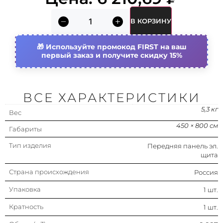
Объем (м3)
0.007
В КОРЗИНУ
Материал
Сталь
Используйте промокод FIRST на ваш
первый заказ и получите скидку 15%
Подходит для 19-дюйм. (482,6 мм)
Нет
монтажа
Подходит для 10-дюйм. (254 мм)
Нет
монтажа
ВСЕ ХАРАКТЕРИСТИКИ
Отделка поверхности
С порошковым
5,3 кг
Вес
покрытием
450 × 800 см
Габариты
Количество модулей (u-юнитов) в
0
высоту
Тип изделия
Передняя панель эл.
щита
Цвет
Серый
Страна происхождения
Россия
Упаковка
1 шт.
Кратность
1 шт.