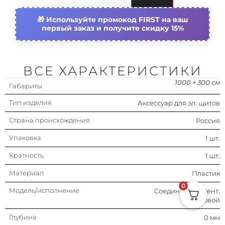
Глубина
0 мм
Используйте промокод FIRST на ваш
первый заказ и получите скидку 15%
Цвет
Естественный цвет
ВСЕ ХАРАКТЕРИСТИКИ
1000 × 300 см
Габариты
Тип изделия
Аксессуар для эл. щитов
Страна происхождения
Россия
Упаковка
1 шт.
Кратность
1 шт.
Материал
Пластик
0
Модель/исполнение
Соединит. элемент,
боковой
Глубина
0 мм