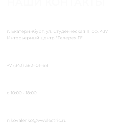
НАШИ КОНТАКТЫ
Адрес
г. Екатеринбург, ул. Студенческая 11, оф. 437
Интерьерный центр "Галерея 11"
Телефон
+7 (343) 382‒01‒68
Время Работы
с 10:00 - 18:00
E-Mail
n.kovalenko@wwelectric.ru