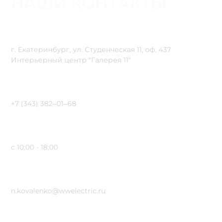
НАШИ КОНТАКТЫ
Адрес
г. Екатеринбург, ул. Студенческая 11, оф. 437
Интерьерный центр "Галерея 11"
Телефон
+7 (343) 382‒01‒68
Время Работы
с 10:00 - 18:00
E-Mail
n.kovalenko@wwelectric.ru