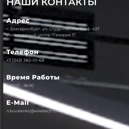
НАШИ КОНТАКТЫ
Адрес
г. Екатеринбург, ул. Студенческая 11, оф. 437
Интерьерный центр "Галерея 11"
Телефон
+7 (343) 382‒01‒68
Время Работы
с 10:00 - 18:00
E-Mail
n.kovalenko@wwelectric.ru