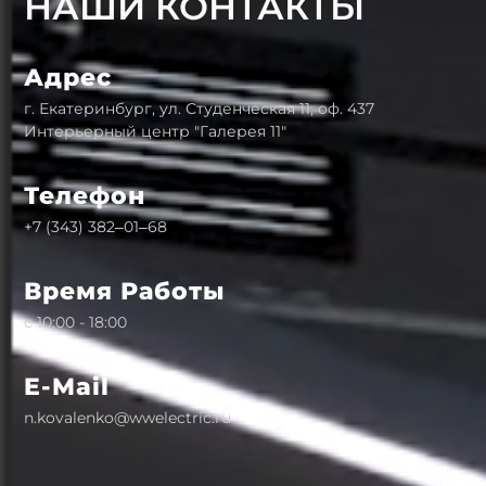
НАШИ КОНТАКТЫ
Адрес
г. Екатеринбург, ул. Студенческая 11, оф. 437
Интерьерный центр "Галерея 11"
Телефон
+7 (343) 382‒01‒68
Время Работы
с 10:00 - 18:00
E-Mail
n.kovalenko@wwelectric.ru