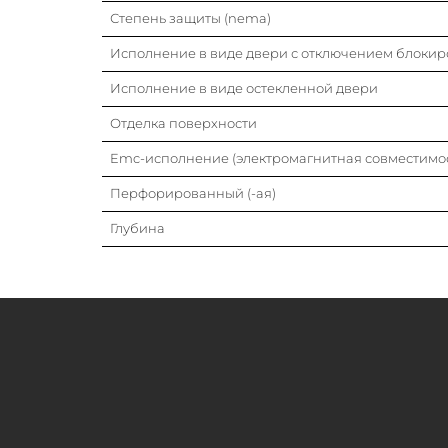
Степень защиты (nema)
Исполнение в виде двери с отключением блокир
Исполнение в виде остекленной двери
Отделка поверхности
Emc-исполнение (электромагнитная совместимос
Перфорированный (-ая)
Глубина