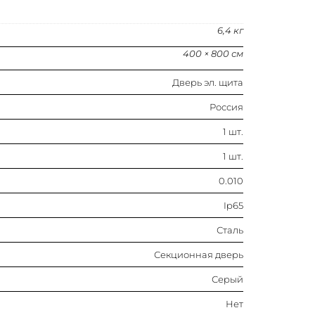
Секционная дверь
6,4 кг
Серый
400 × 800 см
Нет
Дверь эл. щита
13
Россия
1 шт.
Нет
1 шт.
Нет
0.010
Ip65
С порошковым покрытием
Сталь
Нет
Секционная дверь
Серый
Нет
Нет