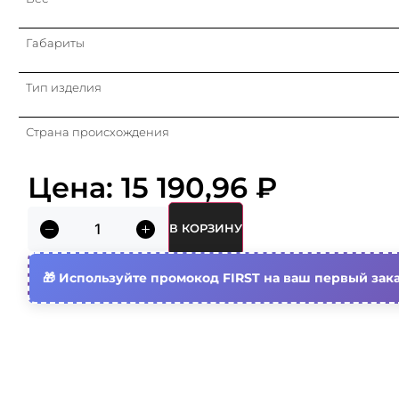
Габариты
Тип изделия
Страна происхождения
Упаковка
Цена:
15 190,96
₽
Кратность
В КОРЗИНУ
Объем (м3)
Используйте промокод FIRST на ваш первый зака
Степень защиты (ip)
Материал