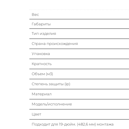
Вес
Габариты
Тип изделия
Страна происхождения
Упаковка
Кратность
Объем (м3)
Степень защиты (ip)
Материал
Модель/исполнение
Цвет
Подходит для 19-дюйм. (482,6 мм) монтажа