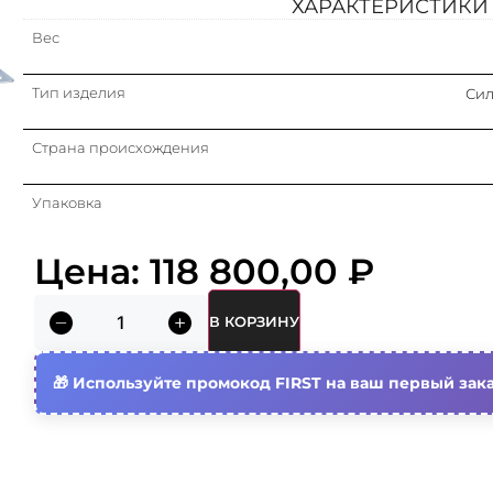
ХАРАКТЕРИСТИКИ
Вес
Тип изделия
Сил
Страна происхождения
Упаковка
Кратность
Цена:
118 800,00
₽
Объем (м3)
В КОРЗИНУ
Тип изделия/компонента
Используйте промокод FIRST на ваш первый зака
Конструкция прибора
В
С расцепителем минимального напряжения