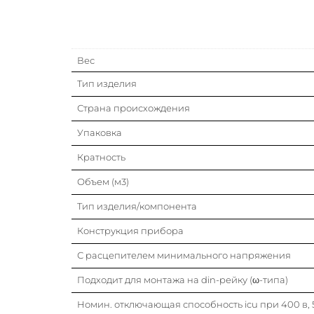
Вес
Тип изделия
Страна происхождения
Упаковка
Кратность
Объем (м3)
Тип изделия/компонента
Конструкция прибора
С расцепителем минимального напряжения
Подходит для монтажа на din-рейку (ω-типа)
Номин. отключающая способность icu при 400 в, 