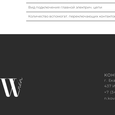
Вид подключения главной электрич. цепи
Количество вспомогат. переключающих контакто
КОН
г. Ек
437 
+7 (3
n.ko