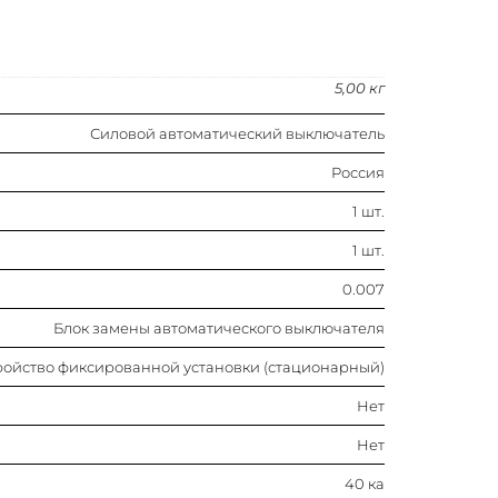
Нет
5,00 кг
40 ка
Силовой автоматический выключатель
Рычажковый (перекидной рычаг)
Россия
1 шт.
Болтовое соединение
1 шт.
Ip30
0.007
690 в
Блок замены автоматического выключателя
тройство фиксированной установки (стационарный)
100…250 а
Нет
250 а
Нет
40 ка
0