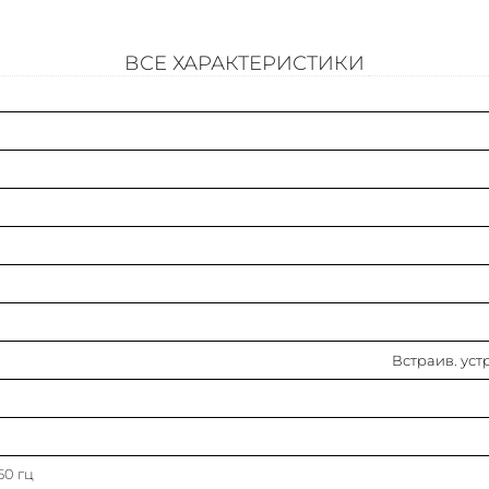
Подходит для монтажа на din-рейку (ω-типа)
ВСЕ ХАРАКТЕРИСТИКИ
Номин. отключающая способность icu при 400 в, 50 гц
Тип элемента управления
Тип подключения силовой электрич. цепи
Степень защиты (ip)
Номин. напряжение
Встраив. ус
Диапазон установки расцепителя перегрузки
Номин. продолжительный ток iu
50 гц
Количество вспомогат. нормально замкнутых (нз)