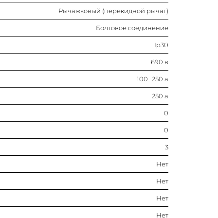
Рычажковый (перекидной рычаг)
0
Болтовое соединение
Ip30
3
690 в
Нет
100…250 а
Нет
250 а
0
Нет
0
Нет
3
Нет
Подключение спереди
Нет
0
Нет
Нет