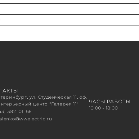
в
ТАКТЫ
атеринбург, ул. Студенческая 11, оф.
ЧАСЫ РАБОТЫ
Интерьерный центр "Галерея 11"
10:00 - 18:00
43) 382‒01‒68
valenko@wwelectric.ru