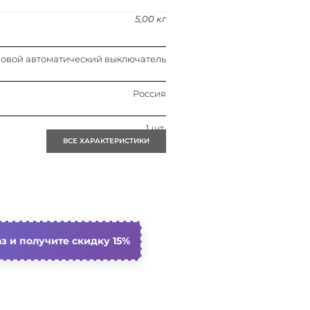
5,00 кг
овой автоматический выключатель
Россия
1 шт.
ВСЕ ХАРАКТЕРИСТИКИ
1 шт.
0.007
Блок замены автоматического
з и получите скидку 15%
выключателя
страив. устройство фиксированной
установки (стационарный)
Нет