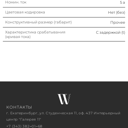
Номин. ток
5 а
Цветовая кодировка
Нет (без)
Конструктивный размер (габарит)
Прочее
Характеристика срабатывания
С задержкой (t)
(кривая тока)
КОНТАКТЫ
г. Екатеринбург, ул. Студенческая 11, оф. 437 Интерьерный
центр "Галерея 11"
+7 (343) 382‒01‒68