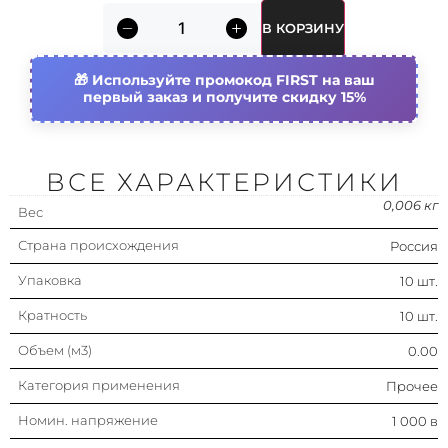
В КОРЗИНУ
Номин. ток
5 а
Используйте промокод FIRST на ваш
Цветовая кодировка
первый заказ и получите скидку 15%
Нет (без)
Конструктивный размер
Прочее
(габарит)
ВСЕ ХАРАКТЕРИСТИКИ
Характеристика срабатывания
С задержкой (t)
0,006 кг
(кривая тока)
Вес
Страна происхождения
Россия
Упаковка
10 шт.
Кратность
10 шт.
Объем (м3)
0.00
Категория применения
Прочее
Номин. напряжение
1 000 в