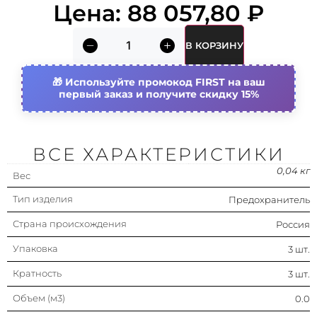
Цена:
88 057,80
₽
Категория применения
Ar (защита
полупроводник.
В КОРЗИНУ
приборов от кз)
Конструктивный размер
000 (nh000)
Используйте промокод FIRST на ваш
(габарит)
первый заказ и получите скидку 15%
Номин. напряжение
690 в
Номин. ток
200 а
ВСЕ ХАРАКТЕРИСТИКИ
0,04 кг
Вес
Номин. отключающая
200 ка
способность
Тип изделия
Предохранитель
С бойком
Нет
Страна происхождения
Россия
Упаковка
Тип индикатора срабатывания
3 шт.
Нет (без)
Кратность
3 шт.
Тип напряжения
Ac (перемен.)
Объем (м3)
0.0