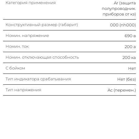
Категория применения
Ar (защита
полупроводник.
приборов от кз)
Конструктивный размер (габарит)
000 (nh000)
Номин. напряжение
690 в
Номин. ток
200 а
Номин. отключающая способность
200 ка
С бойком
Нет
Тип индикатора срабатывания
Нет (без)
Тип напряжения
Ac (перемен.)