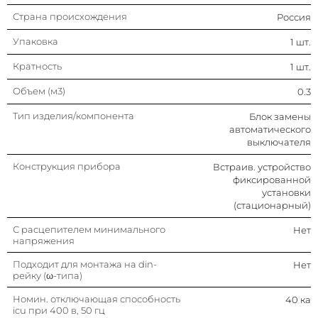
Страна происхождения
Россия
Тип элемента управления
Рычажковый
(перекидной рычаг)
Упаковка
1 шт.
Тип подключения силовой
Болтовое соединение
Кратность
1 шт.
электрич. цепи
Объем (м3)
0.3
Степень защиты (ip)
Ip30
Тип изделия/компонента
Блок замены
автоматического
Номин. напряжение
690 в
выключателя
Конструкция прибора
Встраив. устройство
Диапазон установки
175…250 а
расцепителя перегрузки
фиксированной
установки
Количество полюсов
3
(стационарный)
С расцепителем минимального
Нет
Номин. продолжительный ток iu
160 а
напряжения
Подходит для монтажа на din-
Нет
Количество вспомогат.
0
рейку (ω-типа)
нормально замкнутых (нз)
контактов
Номин. отключающая способность
40 ка
icu при 400 в, 50 гц