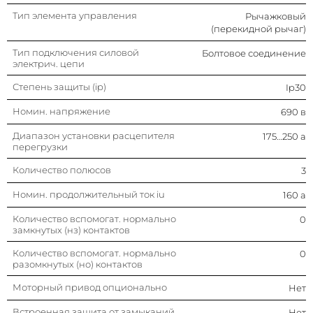
Количество вспомогат.
0
нормально разомкнутых (но)
Тип элемента управления
Рычажковый
контактов
(перекидной рычаг)
Моторный привод опционально
Нет
Тип подключения силовой
Болтовое соединение
электрич. цепи
Встроенная защита от
Нет
Степень защиты (ip)
Ip30
замыканий на землю
Номин. напряжение
690 в
Возможность установки
Нет
индикатора отключения
Диапазон установки расцепителя
175…250 а
перегрузки
Моторный привод встроенный
Нет
Количество полюсов
3
Вид подключения главной
Подключение спереди
Номин. продолжительный ток iu
160 а
электрич. цепи
Количество вспомогат. нормально
0
Количество вспомогат.
0
замкнутых (нз) контактов
переключающих контактов
Количество вспомогат. нормально
0
разомкнутых (но) контактов
Моторный привод опционально
Нет
Встроенная защита от замыканий
Нет