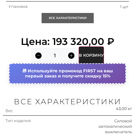
Упаковка
1 шт.
ВСЕ ХАРАКТЕРИСТИКИ
Кратность
1 шт.
Объем (м3)
0.3
Цена:
193 320,00
₽
Тип изделия/компонента
Блок замены
В КОРЗИНУ
автоматического
выключателя
Используйте промокод FIRST на ваш
Конструкция прибора
Встраив. устройство
первый заказ и получите скидку 15%
фиксированной
установки
(стационарный)
ВСЕ ХАРАКТЕРИСТИКИ
С расцепителем минимального
Нет
напряжения
43,00 кг
Вес
Подходит для монтажа на din-
Нет
рейку (ω-типа)
Тип изделия
Силовой
автоматический
Номин. отключающая
40 ка
выключатель
способность icu при 400 в, 50 гц