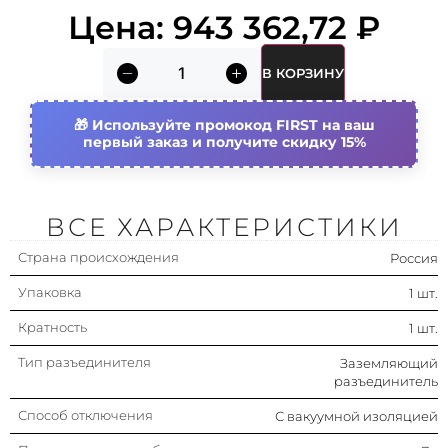
Цена:
943 362,72
₽
Дистанционное управление
Да
В КОРЗИНУ
Тип изоляционного материала
Эпоксид
Используйте промокод FIRST на ваш
первый заказ и получите скидку 15%
Количество полюсов
3-полюсный
Номин. напряжение
10 000 кв
ВСЕ ХАРАКТЕРИСТИКИ
Номин. ток
630 а
Страна происхождения
Россия
Упаковка
1 шт.
Кратность
1 шт.
Тип разъединителя
Заземляющий
разъединитель
Способ отключения
С вакуумной изоляцией