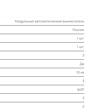
3
Модульный автоматический выключатель
2
Россия
4
1 шт.
3
1 шт.
3
C
Да
50 гц
10 ка
3
400 в
Ip20
10 а
3
2
75 мм