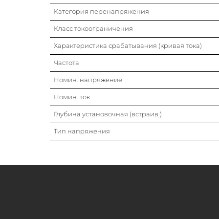
Категория перенапряжения
Класс токоограничения
Характеристика срабатывания (кривая тока)
Частота
Номин. напряжение
Номин. ток
Глубина установочная (встраив.)
Тип напряжения