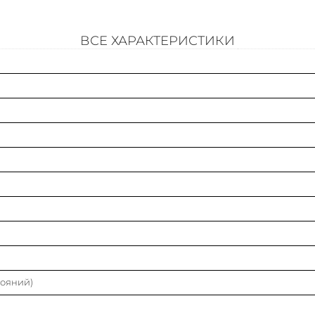
Модульная ширина (общ. кол-во модульных
расстояний)
ВСЕ ХАРАКТЕРИСТИКИ
Степень загрязнения
Категория перенапряжения
Класс токоограничения
Характеристика срабатывания (кривая тока)
Частота
Номин. напряжение
Номин. ток
тояний)
Глубина установочная (встраив.)