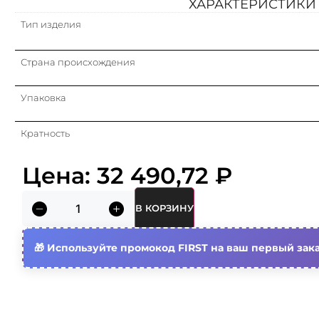
ХАРАКТЕРИСТИКИ
Тип изделия
Страна происхождения
Упаковка
Кратность
Цена:
32 490,72
₽
Общ. количество полюсов
Возможна дополнит. комплектация
В КОРЗИНУ
Номин. отключающая способность
Используйте промокод FIRST на ваш первый зака
Количество защищенных полюсов
Степень защиты (ip)