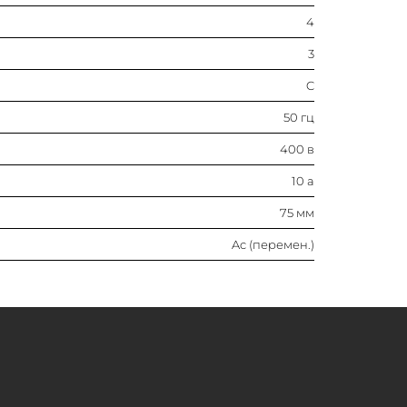
4
Ac (перемен.)
3
C
50 гц
400 в
10 а
75 мм
Ac (перемен.)