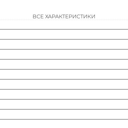
С замком
ВСЕ ХАРАКТЕРИСТИКИ
Прозрачная крышка/дверца
Степень защиты (ip)
Тип дверцы
Страна происхождения
Материал корпуса
Сохранение работоспособности (целостность цепи)
Возможность расширения
Смотровое окошко