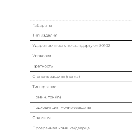
Габариты
Тип изделия
Ударопрочность по стандарту en 50102
Упаковка
Кратность
Степень защиты (nema)
Тип крышки
Номин. ток (in)
Подходит для молниезащиты
С замком
Прозрачная крышка/дверца