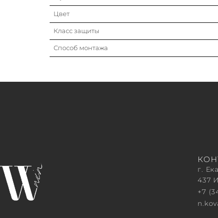
Цвет
Класс защиты
Способ монтажа
КОН
г. Ек
437 
+7 (3
n.ko