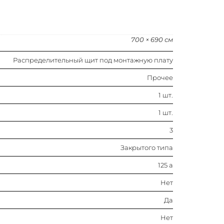
Да
700 × 690 см
Нет
Распределительный щит под монтажную плату
Ip41
Прочее
Двойной (-ая)
1 шт.
1 шт.
Россия
3
Сталь
Закрытого типа
125 а
Прочее
Нет
Нет
Да
Нет
Нет