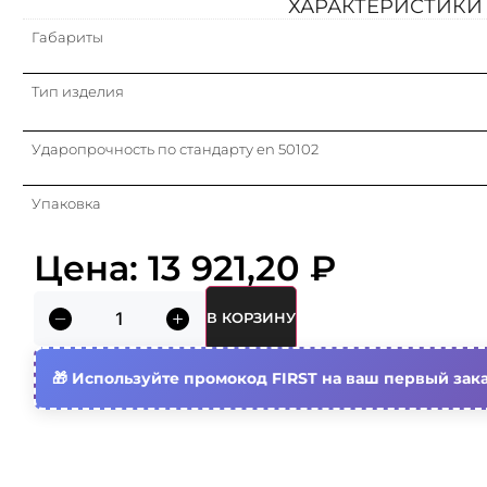
ХАРАКТЕРИСТИКИ
Габариты
Тип изделия
Ударопрочность по стандарту en 50102
Упаковка
Цена:
13 921,20
₽
Кратность
Степень защиты (nema)
В КОРЗИНУ
Тип крышки
Используйте промокод FIRST на ваш первый зака
Номин. ток (in)
Подходит для молниезащиты