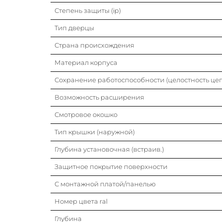
Степень защиты (ip)
Тип дверцы
Страна происхождения
Материал корпуса
Сохранение работоспособности (целостность це
Возможность расширения
Смотровое окошко
Тип крышки (наружной)
Глубина установочная (встраив.)
Защитное покрытие поверхности
С монтажной платой/панелью
Номер цвета ral
Глубина