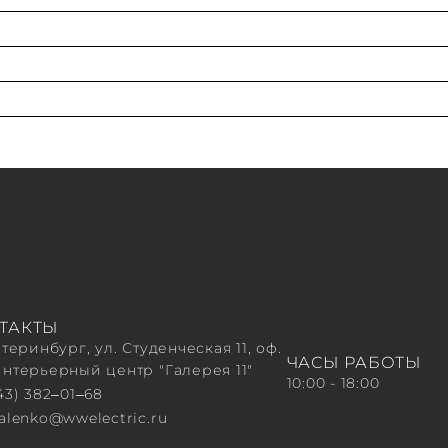
ТАКТЫ
атеринбург, ул. Студенческая 11, оф.
ЧАСЫ РАБОТЫ
Интерьерный центр "Галерея 11"
10:00 - 18:00
43) 382‒01‒68
valenko@wwelectric.ru