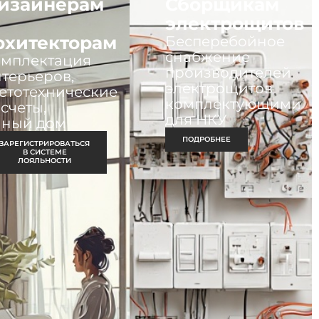
изайнерам
Сборщикам
электрощитов
рхитекторам
Бесперебойное
снабжение
омплектация
производителей
терьеров,
электрощитов
етотехнические
комплектующими
счеты,
для НКУ
мный дом
ПОДРОБНЕЕ
ЗАРЕГИСТРИРОВАТЬСЯ
В СИСТЕМЕ
ЛОЯЛЬНОСТИ