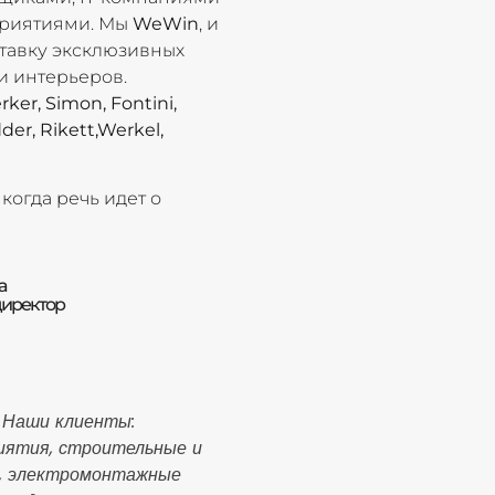
риятиями. Мы
WeWin
, и
тавку эксклюзивных
и интерьеров.
rker, Simon, Fontini,
der, Rikett,Werkel,
огда речь идет о
а
директор
 Наши клиенты:
ятия, строительные и
, электромонтажные