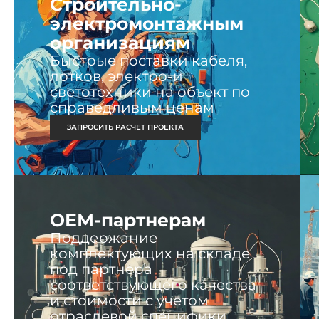
Строительно-
электромонтажным
организациям
Быстрые поставки кабеля,
лотков, электро-и
светотехники на объект по
справедливым ценам
ЗАПРОСИТЬ РАСЧЕТ ПРОЕКТА
ОЕМ-партнерам
Поддержание
комплектующих на складе
под партнера
соответствующего качества
и стоимости с учетом
отраслевой специфики