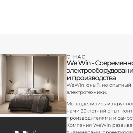
О НАС
We Win - Современн
электрооборудовани
и производства
WeWin юный, но опытный 
электротехники.
Мы выделились из крупной
нами 20-летний опыт, кон
производителями и самост
Компания WeWin развивае
дизайнерами, проектиров