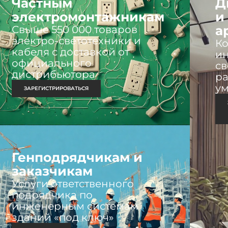
Частным
Д
электромонтажникам
и
а
Свыше 550 000 товаров
электро-светотехники и
К
кабеля с доставкой от
ин
официального
св
дистрибьютора
ра
у
ЗАРЕГИСТРИРОВАТЬСЯ
Генподрядчикам и
заказчикам
Услуги ответственного
подрядчика по
инженерным системам
зданий «под ключ»