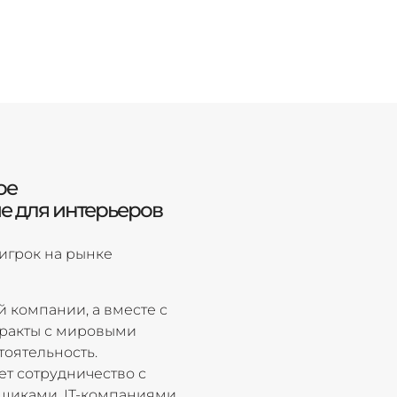
ое
е для интерьеров
игрок на рынке
 компании, а вместе с
тракты с мировыми
оятельность.
т сотрудничество с
щиками, IT-компаниями