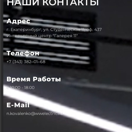
НАШИ КОНТАКТЫ
Адрес
г. Екатеринбург, ул. Студенческая 11, оф. 437
Интерьерный центр "Галерея 11"
Телефон
+7 (343) 382‒01‒68
Время Работы
с 10:00 - 18:00
E-Mail
n.kovalenko@wwelectric.ru