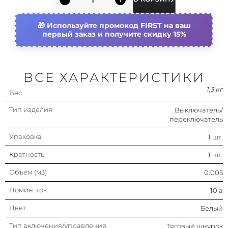
Тип включения/управления
Тяговый шнурок
Используйте промокод FIRST на ваш
первый заказ и получите скидку 15%
Тип комплектации
В сборе с корпусом/
рамкой
Номин. напряжение
250 в
ВСЕ ХАРАКТЕРИСТИКИ
Установка в кабель-канал
Нет
1,3 кг
Вес
Тип изделия
Выключатель/
Модульное исполнение
Нет
переключатель
Упаковка
1 шт.
Способ монтажа
Внутренний / скрытый
Кратность
1 шт.
Объем (м3)
0.005
Номин. ток
10 а
Цвет
Белый
Тип включения/управления
Тяговый шнурок