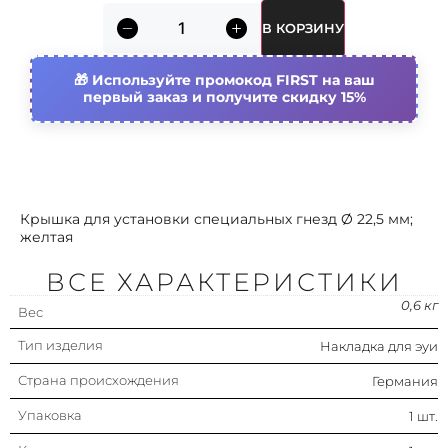
В КОРЗИНУ
Назначение/применение
Разъем для передачи
данных
Используйте промокод FIRST на ваш
(универсальный, аудио/
первый заказ и получите скидку 15%
видео)
Крышка для установки специальных гнезд Ø 22,5 мм;
желтая
ВСЕ ХАРАКТЕРИСТИКИ
0,6 кг
Вес
Тип изделия
Накладка для эуи
Страна происхождения
Германия
Упаковка
1 шт.