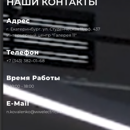
НАШИ КОНТАКТЫ
Адрес
г. Екатеринбург, ул. Студенческая 11, оф. 437
Интерьерный центр "Галерея 11"
Телефон
+7 (343) 382‒01‒68
Время Работы
с 10:00 - 18:00
E-Mail
n.kovalenko@wwelectric.ru