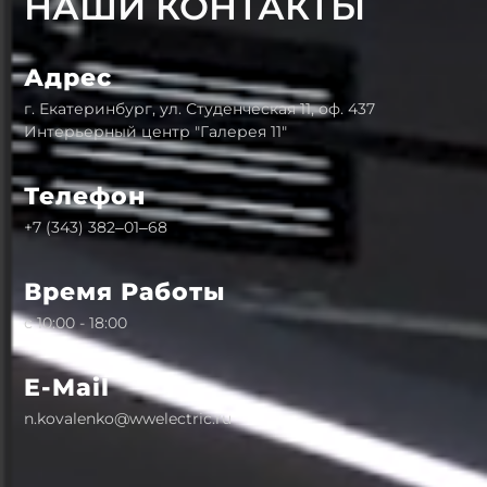
НАШИ КОНТАКТЫ
Адрес
г. Екатеринбург, ул. Студенческая 11, оф. 437
Интерьерный центр "Галерея 11"
Телефон
+7 (343) 382‒01‒68
Время Работы
с 10:00 - 18:00
E-Mail
n.kovalenko@wwelectric.ru