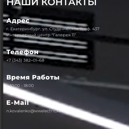
НАШИ КОНТАКТЫ
Адрес
г. Екатеринбург, ул. Студенческая 11, оф. 437
Интерьерный центр "Галерея 11"
Телефон
+7 (343) 382‒01‒68
Время Работы
с 10:00 - 18:00
E-Mail
n.kovalenko@wwelectric.ru