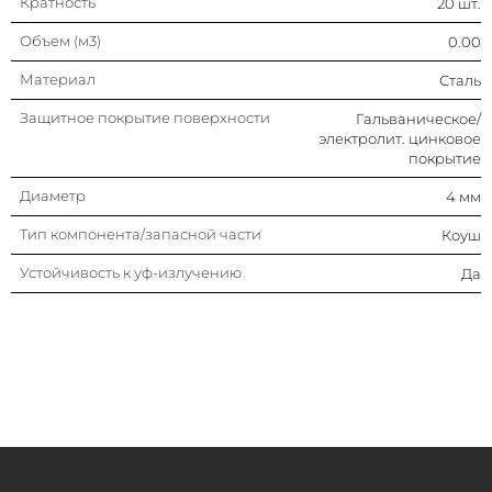
Кратность
20 шт.
Объем (м3)
0.00
Материал
Сталь
Защитное покрытие поверхности
Гальваническое/
электролит. цинковое
покрытие
Диаметр
4 мм
Тип компонента/запасной части
Коуш
Устойчивость к уф-излучению
Да