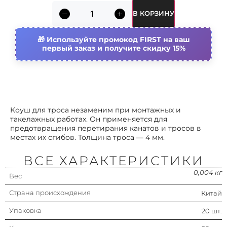
электролит. цинковое
В КОРЗИНУ
покрытие
Диаметр
4 мм
Используйте промокод FIRST на ваш
первый заказ и получите скидку 15%
Тип компонента/запасной части
Коуш
Устойчивость к уф-излучению
Да
Коуш для троса незаменим при монтажных и
такелажных работах. Он применяется для
предотвращения перетирания канатов и тросов в
местах их сгибов. Толщина троса — 4 мм.
ВСЕ ХАРАКТЕРИСТИКИ
0,004 кг
Вес
Страна происхождения
Китай
Упаковка
20 шт.