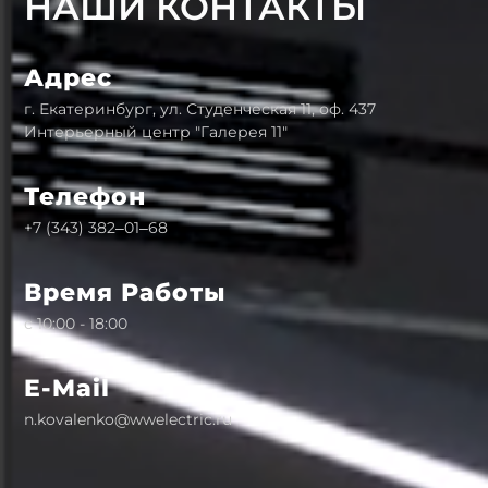
НАШИ КОНТАКТЫ
Адрес
г. Екатеринбург, ул. Студенческая 11, оф. 437
Интерьерный центр "Галерея 11"
Телефон
+7 (343) 382‒01‒68
Время Работы
с 10:00 - 18:00
E-Mail
n.kovalenko@wwelectric.ru