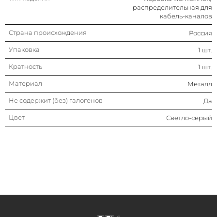
распределительная для
кабель-каналов
Страна происхождения
Россия
Упаковка
1 шт.
Кратность
1 шт.
Материал
Металл
Не содержит (без) галогенов
Да
Цвет
Светло-серый