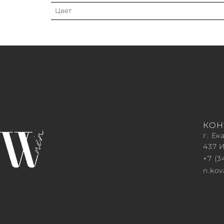
Цвет
КОН
г. Ек
437 
+7 (3
n.ko