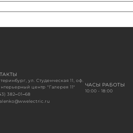
ТАКТЫ
атеринбург, ул. Студенческая 11, оф.
ЧАСЫ РАБОТЫ
Интерьерный центр "Галерея 11"
10:00 - 18:00
43) 382‒01‒68
valenko@wwelectric.ru