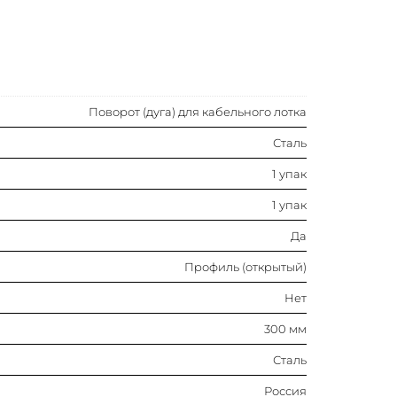
Сталь
Россия
Цинк-ламельное покрытие
Поворот (дуга) для кабельного лотка
Сталь
Перфорированный профиль
1 упак
Светло-серый
1 упак
Да
Плавный изгиб
Профиль (открытый)
Горизонтальн.
Нет
300 мм
100 мм
Сталь
300 мм
Россия