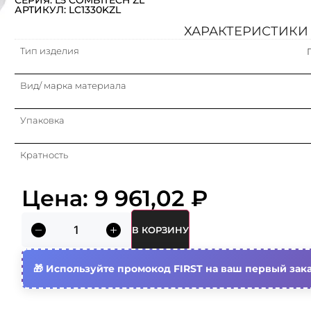
АРТИКУЛ: LC1330KZL
ХАРАКТЕРИСТИКИ
Тип изделия
Вид/ марка материала
Упаковка
Кратность
Подходит для обеспеч. целостности цепи
Цена:
9 961,02
₽
(огнестойкость)
Тип бокового профиля
В КОРЗИНУ
Исполнение для больших расстояний (усиленный)
Используйте промокод FIRST на ваш первый зака
Внутр. радиус