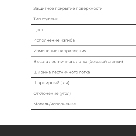
Защитное покрытие поверхности
Тип ступени
Цвет
Исполнение изгиба
Изменение направления
Высота лестничного лотка (боковой стенки)
Ширина лестничного лотка
Шарнирный (-ая)
Отклонение (угол)
Модель/исполнение