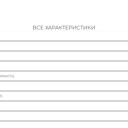
Материал
Страна происхождения
ВСЕ ХАРАКТЕРИСТИКИ
Защитное покрытие поверхности
Тип ступени
Цвет
йкость)
Исполнение изгиба
Изменение направления
й)
Высота лестничного лотка (боковой стенки)
Ширина лестничного лотка