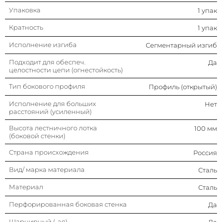
Упаковка
1 упак
Перфорированная боковая
Да
стенка
Кратность
1 упак
Шарнирный (-ая)
Да
Исполнение изгиба
Сегментарный изгиб
Подходит для обеспеч.
Да
Тип ступени
Перфорированный
целостности цепи (огнестойкость)
профиль
Тип бокового профиля
Профиль (открытый)
Отклонение (угол)
Регулируемый
Исполнение для больших
Нет
расстояний (усиленный)
Модель/исполнение
С соединит. разъемом в
комплекте
Высота лестничного лотка
100 мм
(боковой стенки)
Цвет
Светло-серый
Страна происхождения
Россия
Изменение направления
Восходящий/
Вид/ марка материала
Сталь
нисходящий
Материал
Сталь
Защитное покрытие поверхности
Непрерывное
гальваническое цинк-
Перфорированная боковая стенка
Да
алюминиевое
Шарнирный (-ая)
покрытие
Да