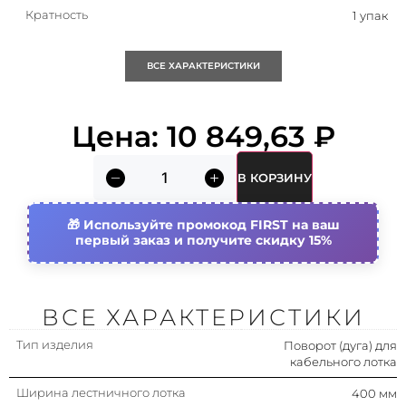
Кратность
1 упак
Исполнение изгиба
Сегментарный изгиб
ВСЕ ХАРАКТЕРИСТИКИ
Подходит для обеспеч.
Да
целостности цепи
Цена:
10 849,63
₽
(огнестойкость)
Тип бокового профиля
Профиль (открытый)
В КОРЗИНУ
Исполнение для больших
Нет
расстояний (усиленный)
Используйте промокод FIRST на ваш
первый заказ и получите скидку 15%
Высота лестничного лотка
100 мм
(боковой стенки)
Страна происхождения
Россия
ВСЕ ХАРАКТЕРИСТИКИ
Тип изделия
Вид/ марка материала
Поворот (дуга) для
Сталь
кабельного лотка
Материал
Сталь
Ширина лестничного лотка
400 мм