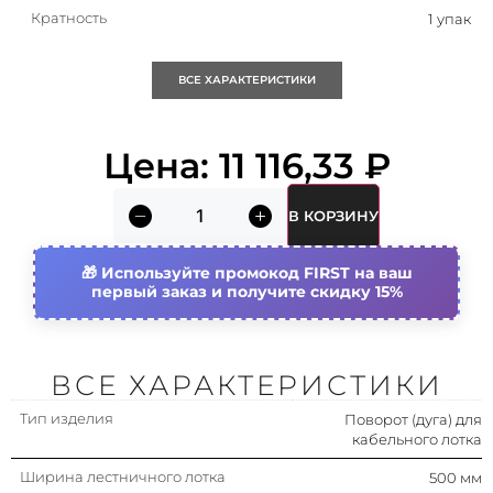
Кратность
1 упак
Исполнение изгиба
Сегментарный изгиб
ВСЕ ХАРАКТЕРИСТИКИ
Подходит для обеспеч.
Да
целостности цепи
Цена:
11 116,33
₽
(огнестойкость)
Тип бокового профиля
Профиль (открытый)
В КОРЗИНУ
Исполнение для больших
Нет
расстояний (усиленный)
Используйте промокод FIRST на ваш
первый заказ и получите скидку 15%
Высота лестничного лотка
100 мм
(боковой стенки)
Страна происхождения
Россия
ВСЕ ХАРАКТЕРИСТИКИ
Тип изделия
Вид/ марка материала
Поворот (дуга) для
Сталь
кабельного лотка
Материал
Сталь
Ширина лестничного лотка
500 мм