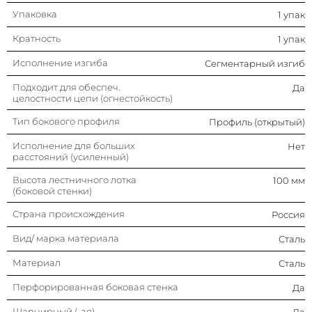
Упаковка
1 упак
Перфорированная боковая
Да
стенка
Кратность
1 упак
Шарнирный (-ая)
Да
Исполнение изгиба
Сегментарный изгиб
Подходит для обеспеч.
Да
Тип ступени
Перфорированный
целостности цепи (огнестойкость)
профиль
Тип бокового профиля
Профиль (открытый)
Отклонение (угол)
Регулируемый
Исполнение для больших
Нет
расстояний (усиленный)
Модель/исполнение
С соединит. разъемом в
комплекте
Высота лестничного лотка
100 мм
(боковой стенки)
Цвет
Светло-серый
Страна происхождения
Россия
Изменение направления
Восходящий/
Вид/ марка материала
Сталь
нисходящий
Материал
Сталь
Защитное покрытие поверхности
Непрерывное
гальваническое цинк-
Перфорированная боковая стенка
Да
алюминиевое
Шарнирный (-ая)
покрытие
Да