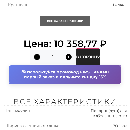
Кратность
1 упак
Исполнение изгиба
Сегментарный изгиб
ВСЕ ХАРАКТЕРИСТИКИ
Подходит для обеспеч.
Да
целостности цепи
Цена:
10 358,77
₽
(огнестойкость)
Тип бокового профиля
Профиль (открытый)
В КОРЗИНУ
Исполнение для больших
Нет
расстояний (усиленный)
Используйте промокод FIRST на ваш
первый заказ и получите скидку 15%
Высота лестничного лотка
80 мм
(боковой стенки)
Страна происхождения
Россия
ВСЕ ХАРАКТЕРИСТИКИ
Тип изделия
Вид/ марка материала
Поворот (дуга) для
Сталь
кабельного лотка
Материал
Сталь
Ширина лестничного лотка
300 мм