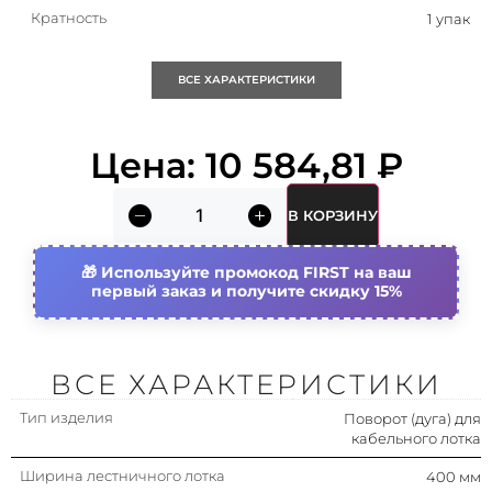
Кратность
1 упак
Исполнение изгиба
Сегментарный изгиб
ВСЕ ХАРАКТЕРИСТИКИ
Подходит для обеспеч.
Да
целостности цепи
Цена:
10 584,81
₽
(огнестойкость)
Тип бокового профиля
Профиль (открытый)
В КОРЗИНУ
Исполнение для больших
Нет
расстояний (усиленный)
Используйте промокод FIRST на ваш
первый заказ и получите скидку 15%
Высота лестничного лотка
80 мм
(боковой стенки)
Страна происхождения
Россия
ВСЕ ХАРАКТЕРИСТИКИ
Тип изделия
Вид/ марка материала
Поворот (дуга) для
Сталь
кабельного лотка
Материал
Сталь
Ширина лестничного лотка
400 мм