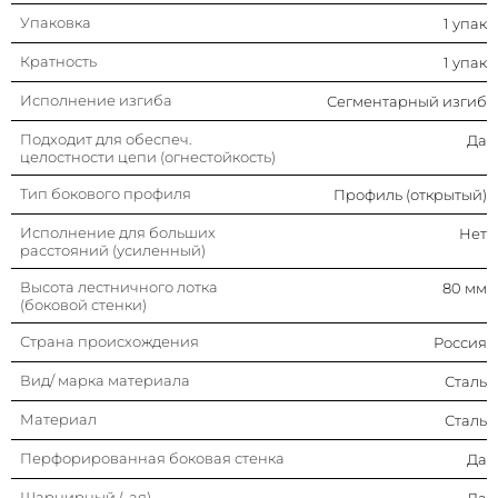
Упаковка
1 упак
Перфорированная боковая
Да
стенка
Кратность
1 упак
Шарнирный (-ая)
Да
Исполнение изгиба
Сегментарный изгиб
Подходит для обеспеч.
Да
Тип ступени
Перфорированный
целостности цепи (огнестойкость)
профиль
Тип бокового профиля
Профиль (открытый)
Отклонение (угол)
Регулируемый
Исполнение для больших
Нет
расстояний (усиленный)
Модель/исполнение
С соединит. разъемом в
комплекте
Высота лестничного лотка
80 мм
(боковой стенки)
Цвет
Светло-серый
Страна происхождения
Россия
Изменение направления
Восходящий/
Вид/ марка материала
Сталь
нисходящий
Материал
Сталь
Защитное покрытие поверхности
Непрерывное
гальваническое цинк-
Перфорированная боковая стенка
Да
алюминиевое
Шарнирный (-ая)
покрытие
Да