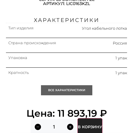
АРТИКУЛ: LIC0163KZL
ХАРАКТЕРИСТИКИ
Тип изделия
Угол кабельного лотка
Страна происхождения
Россия
Упаковка
1 упак
Кратность
1 упак
Тип бокового профиля
Профиль (открытый)
ВСЕ ХАРАКТЕРИСТИКИ
Материал
Сталь
Цена:
11 893,19
₽
Вид/ марка материала
Сталь
В КОРЗИНУ
Тип ступени
Перфорированный