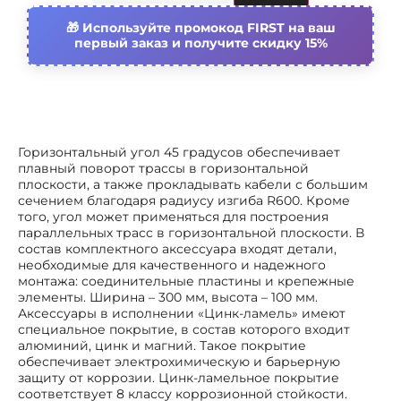
профиль
Используйте промокод FIRST на ваш
первый заказ и получите скидку 15%
Защитное покрытие поверхности
Цинк-ламельное
покрытие
Цвет
Светло-серый
Высота бокового профиля
100 мм
Горизонтальный угол 45 градусов обеспечивает
плавный поворот трассы в горизонтальной
Подходит для обеспеч.
Да
плоскости, а также прокладывать кабели с большим
целостности цепи
сечением благодаря радиусу изгиба R600. Кроме
(огнестойкость)
того, угол может применяться для построения
параллельных трасс в горизонтальной плоскости. В
Внутр. радиус
600 мм
состав комплектного аксессуара входят детали,
необходимые для качественного и надежного
монтажа: соединительные пластины и крепежные
Ширина ответвления
300 мм
элементы. Ширина – 300 мм, высота – 100 мм.
Аксессуары в исполнении «Цинк-ламель» имеют
специальное покрытие, в состав которого входит
алюминий, цинк и магний. Такое покрытие
обеспечивает электрохимическую и барьерную
защиту от коррозии. Цинк-ламельное покрытие
соответствует 8 классу коррозионной стойкости.