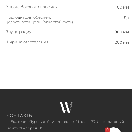
Высота бокового профиля
100 мм
Подходит для обеспеч.
Да
целостности цепи (огнестойкость)
Внутр. радиус
900 мм
Ширина ответвления
200 мм
КОНТАКТЫ
г. Екатеринбург, ул. Студенческая 11, оф. 437 Интерьерный
центр "Галерея 11"
0