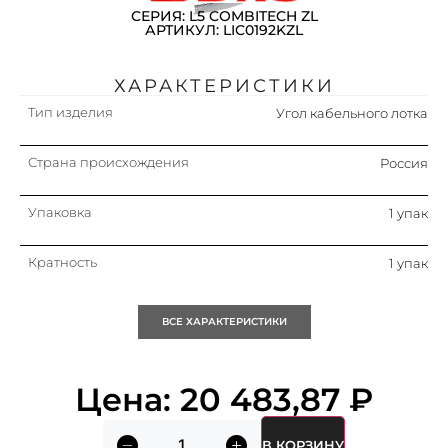
СЕРИЯ: L5 COMBITECH ZL
АРТИКУЛ: LIC0192KZL
ХАРАКТЕРИСТИКИ
Тип изделия
Угол кабельного лотка
Страна происхождения
Россия
Упаковка
1 упак
Кратность
1 упак
Тип бокового профиля
Профиль (открытый)
ВСЕ ХАРАКТЕРИСТИКИ
Материал
Сталь
Цена:
20 483,87
₽
Вид/ марка материала
Сталь
В КОРЗИНУ