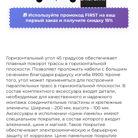
Тип ступени
Перфорированный
профиль
Используйте промокод FIRST на ваш
первый заказ и получите скидку 15%
Защитное покрытие поверхности
Цинк-ламельное
покрытие
Цвет
Светло-серый
Высота бокового профиля
100 мм
Горизонтальный угол 45 градусов обеспечивает
плавный поворот трассы в горизонтальной
Подходит для обеспеч.
Да
плоскости. Позволяет проложить кабели с большим
целостности цепи
сечением благодаря радиусу изгиба R900. Кроме
(огнестойкость)
того, угол может применяться для построения
параллельных трасс в горизонтальной плоскости. В
Внутр. радиус
900 мм
состав комплектного аксессуара входят детали,
необходимые для качественного и надежного
монтажа: соединительные пластины и крепежные
Ширина ответвления
200 мм
элементы. Ширина – 200 мм, высота – 100 мм.
Аксессуары в исполнении «Цинк-ламель» имеют
специальное покрытие, в состав которого входит
алюминий, цинк и магний. Такое покрытие
обеспечивает электрохимическую и барьерную
защиту от коррозии. Цинк-ламельное покрытие