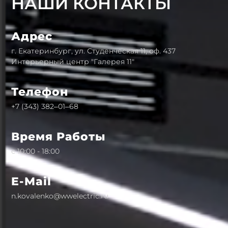
НАШИ КОНТАКТЫ
Адрес
г. Екатеринбург, ул. Студенческая 11, оф. 437
Интерьерный центр "Галерея 11"
Телефон
+7 (343) 382‒01‒68
Время Работы
с 10:00 - 18:00
E-Mail
n.kovalenko@wwelectric.ru