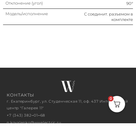
Отклонение (угол)
90°
Модель/исполнение
С соединит. разъемом в
комплекте
КОНТАКТЫ
0
г. Екатеринбург, ул. Студенческая 11, оф. 437 Интерьерный
центр "Галерея 11"
+7 (343) 382‒01‒68
n.kovalenko@wwelectric.ru
ЧАСЫ РАБОТЫ
10:00 - 18:00