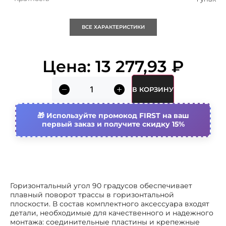
Тип бокового профиля
Профиль (открытый)
ВСЕ ХАРАКТЕРИСТИКИ
Материал
Сталь
Цена:
13 277,93
₽
Вид/ марка материала
Сталь
В КОРЗИНУ
Тип ступени
Перфорированный
профиль
Используйте промокод FIRST на ваш
первый заказ и получите скидку 15%
Защитное покрытие поверхности
Цинк-ламельное
покрытие
Цвет
Светло-серый
Подходит для обеспеч.
Да
Горизонтальный угол 90 градусов обеспечивает
целостности цепи
плавный поворот трассы в горизонтальной
(огнестойкость)
плоскости. В состав комплектного аксессуара входят
Внутр. радиус
300 мм
детали, необходимые для качественного и надежного
монтажа: соединительные пластины и крепежные