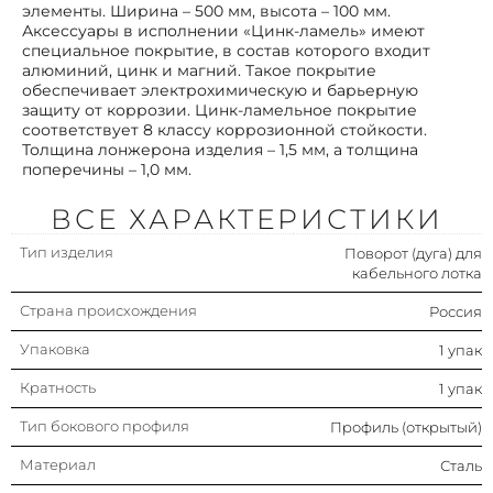
элементы. Ширина – 500 мм, высота – 100 мм.
Исполнение изгиба
Плавный изгиб
Аксессуары в исполнении «Цинк-ламель» имеют
специальное покрытие, в состав которого входит
алюминий, цинк и магний. Такое покрытие
Изменение направления
Горизонтальн.
обеспечивает электрохимическую и барьерную
защиту от коррозии. Цинк-ламельное покрытие
соответствует 8 классу коррозионной стойкости.
Высота лестничного лотка
100 мм
Толщина лонжерона изделия – 1,5 мм, а толщина
(боковой стенки)
поперечины – 1,0 мм.
Ширина лестничного лотка
500 мм
ВСЕ ХАРАКТЕРИСТИКИ
Шарнирный (-ая)
Нет
Тип изделия
Поворот (дуга) для
кабельного лотка
Отклонение (угол)
90°
Страна происхождения
Россия
Упаковка
1 упак
Модель/исполнение
С соединит. разъемом в
комплекте
Кратность
1 упак
Тип бокового профиля
Профиль (открытый)
Материал
Сталь