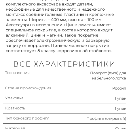
комплектного аксессуара входят детали,
необходимые для качественного и надежного
Исполнение изгиба
Плавный изгиб
монтажа: соединительные пластины и крепежные
элементы. Ширина – 400 мм, высота – 100 мм.
Аксессуары в исполнении «Цинк-ламель» имеют
Изменение направления
Горизонтальн.
специальное покрытие, в состав которого входит
алюминий, цинк и магний. Такое покрытие
обеспечивает электрохимическую и барьерную
Высота лестничного лотка
100 мм
защиту от коррозии. Цинк-ламельное покрытие
(боковой стенки)
соответствует 8 классу коррозионной стойкости.
Ширина лестничного лотка
400 мм
ВСЕ ХАРАКТЕРИСТИКИ
Шарнирный (-ая)
Нет
Тип изделия
Поворот (дуга) для
кабельного лотка
Отклонение (угол)
90°
Страна происхождения
Россия
Упаковка
1 упак
Модель/исполнение
С соединит. разъемом в
комплекте
Кратность
1 упак
Тип бокового профиля
Профиль (открытый)
Материал
Сталь