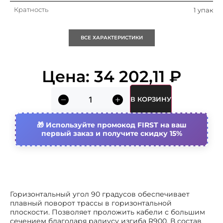
Кратность
1 упак
Тип бокового профиля
Профиль (открытый)
ВСЕ ХАРАКТЕРИСТИКИ
Материал
Сталь
Цена:
34 202,11
₽
Вид/ марка материала
Сталь
В КОРЗИНУ
Тип ступени
Перфорированный
профиль
Используйте промокод FIRST на ваш
первый заказ и получите скидку 15%
Защитное покрытие поверхности
Цинк-ламельное
покрытие
Цвет
Светло-серый
Подходит для обеспеч.
Да
Горизонтальный угол 90 градусов обеспечивает
целостности цепи
плавный поворот трассы в горизонтальной
(огнестойкость)
плоскости. Позволяет проложить кабели с большим
Внутр. радиус
900 мм
сечением благодаря радиусу изгиба R900. В состав