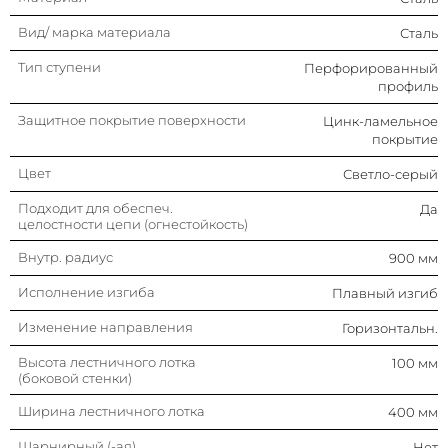
Вид/ марка материала
Сталь
Тип ступени
Перфорированный
профиль
Защитное покрытие поверхности
Цинк-ламельное
покрытие
Цвет
Светло-серый
Подходит для обеспеч.
Да
целостности цепи (огнестойкость)
Внутр. радиус
900 мм
Исполнение изгиба
Плавный изгиб
Изменение направления
Горизонтальн.
Высота лестничного лотка
100 мм
(боковой стенки)
Ширина лестничного лотка
400 мм
Шарнирный (-ая)
Нет