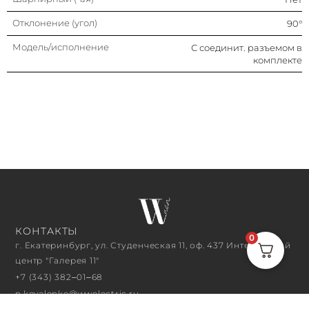
Отклонение (угол)
90°
Модель/исполнение
С соединит. разъемом в
комплекте
КОНТАКТЫ
0
г. Екатеринбург, ул. Студенческая 11, оф. 437 Интерьерный
центр "Галерея 11"
+7 (343) 382‒01‒68
n.kovalenko@wwelectric.ru
ЧАСЫ РАБОТЫ